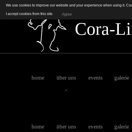
We use cookies to improve our website and your experience when using it. Cooki
I accept cookies from this site.
Agree
C
o
r
a
-
L
i
home
über uns
events
galerie
Jenny
home
über uns
events
galerie