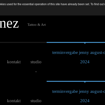
es used for the essential operation of this site have already been set. To find o
n
e
z
Tattoo & Art
terminvergabe jenny august-
kontakt
studio
2024
terminvergabe jenny august-
Studio Galerie
kontakt
studio
2024